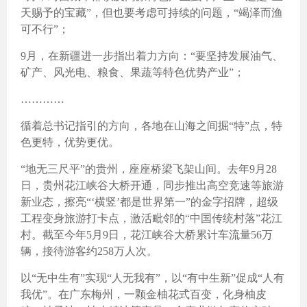
天赐予的宝藏”，但也要考虑可持续的问题，“竭泽而渔
可不行”；
9月，在新疆进一步指出着力方向：“要坚持发展油气、
矿产、风光电、粮食、果蔬等特色优势产业”；
…………
循着总书记指引的方向，各地在山海之间掘“特”点，特
色更特，优势更优。
“地无三尺平”的贵州，座座桥梁飞架山间。去年9月28
日，贵州花江峡谷大桥开通，同步推出高空竞速等旅游
新业态，擦亮“‘横竖’都是世界第一”的金字招牌，超级
工程变身旅游打卡点，激活毗邻的“中国传统村落”花江
村。截至今年5月9日，花江峡谷大桥累计车流量56万
辆，接待游客约258万人次。
以“无中生有”实现“人无我有”，以“有中生新”促成“人有
我优”。在广东梅州，一颗金柚花式百变，化身柚皮