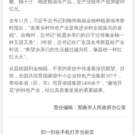
糖、柚子汁、柚皮精油等产品，全产业链年产值突破89
亿元。
去年11月，习近平总书记到梅州南福金柚种植基地考察
时指出，“发展乡村特色产业是推进乡村全面振兴的基
础”。在梅州，总书记“祝愿乡亲们的日子过得像金柚一
样又甜又美”；3年前，总书记在广东茂名考察荔枝产业
时说，“希望乡亲们的生活越过越兴旺，像荔枝一样红
红火火”。
从荔枝园到金柚园，不变的牵挂中传递着深切期望。目
前，全国共培育国家级中小企业特色产业集群397个，
带动各省（区、市）培育省级集群1400余个，“遍地开
花”的特色产业，结出高质量发展的累累硕果。
责任编辑：那曲市人民政府办公室
扫一扫在手机打开当前页