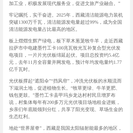
加工业，积极发展现代服务业，促进文旅产业融合。”
牢记嘱托，实干奋进。2025年，西藏清洁能源电力装机
突破1300万千瓦，清洁能源发电量超过99%，成为全国
清洁能源发电量占比最高的地区。
板上熠熠生辉产绿电，板下草木葱茏牧牛羊，走近西藏
拉萨市中电建墨竹工卡100兆瓦牧光互补复合型光伏发
电项目，一片片光伏板绵延起伏。项目总投资约5.4亿
元，去年11月全容量并网发电，预计年均发电量约1.77
亿千瓦时。
光伏板撑起“遮阳伞”“挡风帘”，冲洗光伏板的水顺流而
下滋润土地，促进植物生长。“牧草更绿、牛羊更肥、
钱包更鼓。”墨竹工卡县甲玛乡龙达村村民旦增罗布
说，村集体每年有200多万元光伏项目场地租金进账，
乡亲们年底能领到分红，共享了阳光变现、草场生金的
生态红利。
地处“世界屋脊”，西藏是我国太阳辐射能最多的地区，