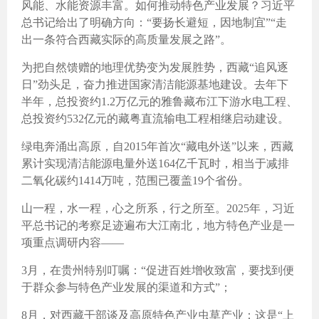
风能、水能资源丰富。如何推动特色产业发展？习近平
总书记给出了明确方向：“要扬长避短，因地制宜”“走
出一条符合西藏实际的高质量发展之路”。
为把自然馈赠的地理优势变为发展胜势，西藏“追风逐
日”劲头足，奋力推进国家清洁能源基地建设。去年下
半年，总投资约1.2万亿元的雅鲁藏布江下游水电工程、
总投资约532亿元的藏粤直流输电工程相继启动建设。
绿电奔涌出高原，自2015年首次“藏电外送”以来，西藏
累计实现清洁能源电量外送164亿千瓦时，相当于减排
二氧化碳约1414万吨，范围已覆盖19个省份。
山一程，水一程，心之所系，行之所至。2025年，习近
平总书记的考察足迹遍布大江南北，地方特色产业是一
项重点调研内容——
3月，在贵州特别叮嘱：“促进百姓增收致富，要找到便
于群众参与特色产业发展的渠道和方式”；
8月，对西藏干部谈及高原特色产业虫草产业：这是“上