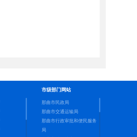
市建设工程防灾减灾的综合管
工程的建设管理。会同文物主
管理工作。
发展规划、
政
策、技术标准并
指导村镇规划编制、农牧区住
工作，建立健全乡村生活垃圾
重点镇的建设。
综合防护建设发展、人民防空
市级部门网站
等规划。拟订人民防空工作的
府
那曲市民政局
府
那曲市交通运输局
和资产，负责人民防空建设标
府
那曲市行政审批和便民服务
系统建设等工作。
府
局
作。负责行业质量管理工作。