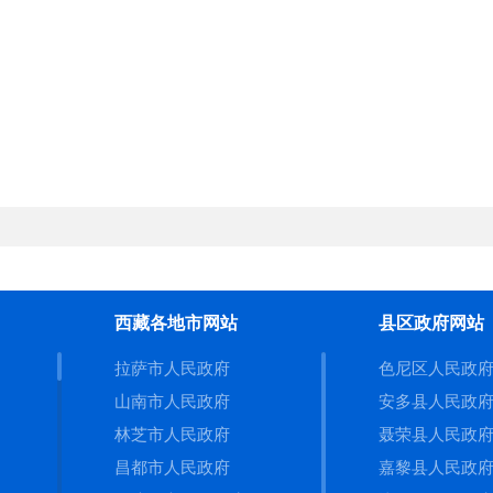
市市政公用设施建设、安全和应急管理。指导全
。指导城镇污水处理设施、垃圾处理设施及配套
部门负责历史文化名城（镇、村）的保护和监督
（八）负责指导村镇建设。拟订全市村镇建设
督实施。拟订全市小城镇建设政策并指导
实
施。
建设和安全及危房改造。指导村镇生态环境改善
运处置体系。加强乡村建筑风貌引导。指导全市
（九）负责全市人民防空工作。组织编制城市
西藏各地市网站
县区政府网站
设、城市地下空间开发利用和重要目标防护建设
拉萨市人民政府
色尼区人民政
山南市人民政府
安多县人民政
策和措施并监督实施。管理人民防空经费、物资
林芝市人民政府
聂荣县人民政
化管理工作。组织管理人民防空工程及通讯指挥
昌都市人民政府
嘉黎县人民政
（十）负责全市建筑工程质量安全监督管理工