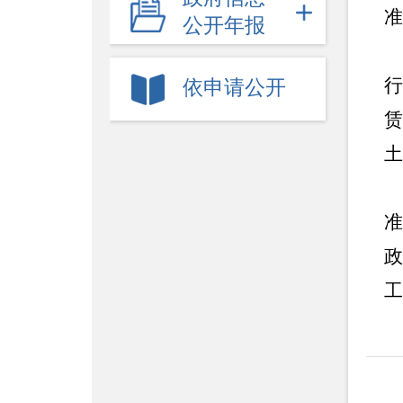
人事招考
准
公开年报
社会救助
行
依申请公开
社会保障
赁
住房保障
土
食品药品安全
环境保护
准
公共资源配置
政
乡村振兴
工
统计信息
重大建设项目
织
征地拆迁
建