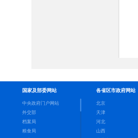
城
医疗卫生
理
产品质量
管
价格收费
安全生产
监
减税降费
房
国企监管
收
审计公告
国家及部委网站
各省区市政府网站
教育考试
建
中央政府门户网站
北京
就业创业
外交部
天津
政
档案局
河北
解读回应
准
粮食局
山西
政府常务会议