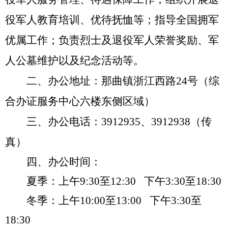
役军人教育培训、优待抚恤等；指导全国拥军
优属工作；负责烈士及退役军人荣誉奖励、军
人公墓维护以及纪念活动等。
二、办公地址：
那曲镇浙江西路
24
号（综
合办证服务中心六楼东侧区域）
三、办公电话：
3912935
、
3912938
（传
真）
四、办公时间：
夏季：上午
9
:
30
至
12
:
30
下午
3
:
30
至
18
:
30
冬季：上午
10
:
00
至
13
:
00
下午
3
:
30
至
18
:
30