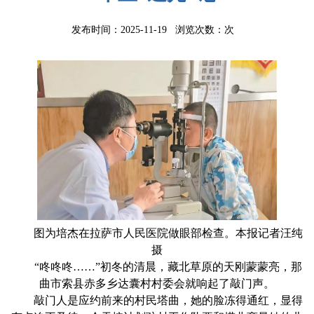
发布时间：2025-11-19 浏览次数：
次
图为培杰在拉萨市人民医院做眼部检查。本报记者汪纯
摄
“咚咚咚……”初冬的清晨，藏北草原的天刚蒙蒙亮，那
曲市索县赤多乡达囊村村委会就响起了敲门声。
敲门人是应约前来的村民塔曲，她的脸冻得通红，显得