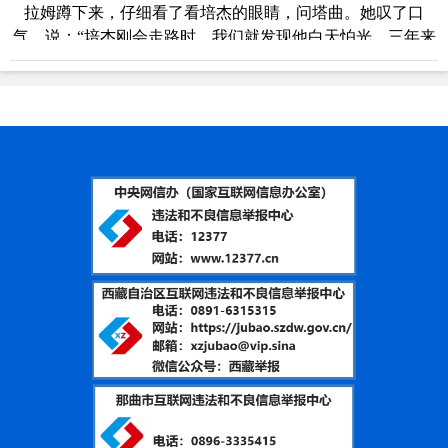
拉姆蹲下来，仔细看了看培杰的眼睛，问塔曲。她叹了口
气，说：“培杰刚会走路时，我们就发现他白天怕光，三年来
跑了大大小小许多医院，都查不清病因。”作为母亲，塔曲这
几年为了儿子的眼晴操碎了心。
民生无小事，枝叶总关情。央金拉姆当即在工作日志上
写下：培杰，视力障碍待查，联系县驻村工作总领队协调医
疗专家。并在旁边画了一个醒目的符号。
“孩子的眼睛，我们和你一起想办法！”于是，驻村工作
队迅速行动，通过相关部门辗转联系上北京同仁医院援藏专
家张景尚医生，说明了孩子情况。
“孩子的情况拖不得，先来拉萨初诊！”张景尚回复道。
8月27日清晨，央金拉姆带着培杰坐上去拉萨的车。
在拉萨市人民医院，医生的检查非常细致：视力测试，
裂隙灯下观察眼睑、角膜，眼底检查……最终给出结论：“疑
似视神经病变，有严重的散光同时伴随全色盲和弱视，需尽
快到北京同仁医院做基因检测，明确突变位点才能进行针对
性干预。”
可新的难题横在眼前：培杰只会说简单汉语，到北京人
生地不熟，而且往返北京的花费不菲。