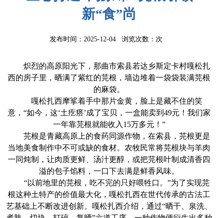
新“食”尚
发布时间：2025-12-04 浏览次数：
次
炽烈的高原阳光下，那曲市索县若达乡斯定卡村嘎松扎
西的房子里，晒满了紫红的芫根，墙边堆着一袋袋装满芫根
的麻袋。
嘎松扎西摩挲着手中那片金黄，脸上是藏不住的笑
意，“如今，这‘土疙瘩’成了宝贝，一盒能卖到49元！我们家
一年靠芫根就能收入15万多元！”
芫根是青藏高原上的食药同源作物，在索县，芫根更是
当地美食制作中不可或缺的食材。农牧民常将芫根块与羊肉
一同炖制，让肉质更鲜、汤汁更醇，或把芫根叶制成清香四
溢的包子馅料，一口下去满是鲜香风味。
“以前地里的芫根，吃不完的只好喂牲口。”为了实现芫
根这种土特产的价值最大化，嘎松扎西在世代传承的古法工
艺基础上不断改进创新。嘎松扎西介绍，通过“晒干、泉洗、
煮熟、切块、打碎、复晒”六道工序，一种作物便衍生出多种