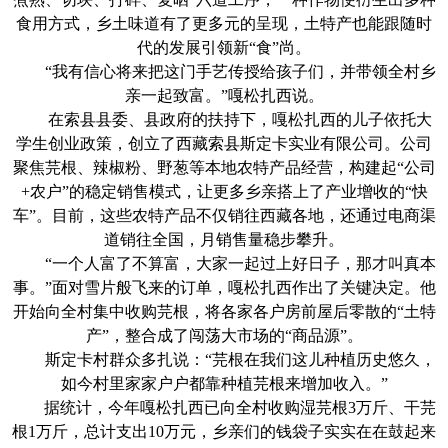
食用方式，乡土味道有了更多元的呈现，土特产也能跟随时
代的发展引领新“食”尚。
“我有信心将来把这门手艺传授给孩子们，并带领全村乡
亲一起致富。”嘎松扎西说。
在索县县委、县政府的扶持下，嘎松扎西的儿子依托大
学生创业政策，创立了西藏索县斯定卡实业有限公司。公司
聚焦芫根、辣椒粉、野葱等本地农特产品经营，构建起“公司
+农户”的稳定销售模式，让更多乡亲搭上了产业增收的“快
车”。目前，这些农特产品不仅销往西藏各地，还通过电商渠
道销往全国，月销售量稳步攀升。
“一个人富了不算富，大家一起过上好日子，那才叫真本
事。”面对雪片般飞来的订单，嘎松扎西作出了关键决定。他
开始向全村集中收购芫根，将各家各户房前屋后零散的“土特
产”，整合成了闯荡大市场的“商品源”。
斯定卡村群众多扎说：“芫根在我们这儿种植历史悠久，
如今村里家家户户都靠种植芫根来增加收入。”
据统计，今年嘎松扎西已向全村收购湿芫根3万斤、干芫
根1万斤，总计支出10万元，乡亲们的钱袋子实实在在鼓起来