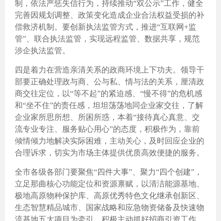
制，依法严惩失信行为，持续推动“双公示”工作，健全
完善因规划调整、政策变化造成企业合法权益受损的补
偿救济机制。要创新执法监管方式，推进“互联网+监
管”、联合执法监管，实现远程监管、数据共享，规范
涉企执法监管。
四是着力在营造亲清关系的政商环境上下功夫。领导干
部要正确处理政与商、公与私、情与法的关系，厘清政
商交往定位，以“等不起”的紧迫感、“慢不得”的危机感
和“坐不住”的责任感，坦坦荡荡地同企业家交往，了解
企业家所思所想、所困所惑，本着“接待真心真意、交
流专业专注、服务贴心用心”的态度，积极作为，靠前
倾情倾力地解决实际困难，主动关心，及时回应企业的
合理诉求，切实为市场主体提供优质高效便捷的服务。
全市各级各部门要聚焦“四件大事”、聚力“四个创建”，
立足那曲核心功能定位和资源禀赋，以清洁能源基地、
极地高原物种保护库、高原优秀特色文化继承创新区、
生态智慧精品城市、国家战略和应急物资储备及快速物
流基地五大项目为牵引，积极主动抓好招商引资工作，