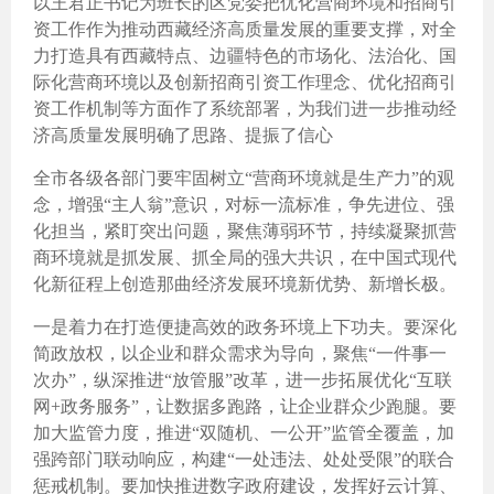
以王君正书记为班长的区党委把优化营商环境和招商引
资工作作为推动西藏经济高质量发展的重要支撑，对全
力打造具有西藏特点、边疆特色的市场化、法治化、国
际化营商环境以及创新招商引资工作理念、优化招商引
资工作机制等方面作了系统部署，为我们进一步推动经
济高质量发展明确了思路、提振了信心
全市各级各部门要牢固树立“营商环境就是生产力”的观
念，增强“主人翁”意识，对标一流标准，争先进位、强
化担当，紧盯突出问题，聚焦薄弱环节，持续凝聚抓营
商环境就是抓发展、抓全局的强大共识，在中国式现代
化新征程上创造那曲经济发展环境新优势、新增长极。
一是着力在打造便捷高效的政务环境上下功夫。要深化
简政放权，以企业和群众需求为导向，聚焦“一件事一
次办”，纵深推进“放管服”改革，进一步拓展优化“互联
网+政务服务”，让数据多跑路，让企业群众少跑腿。要
加大监管力度，推进“双随机、一公开”监管全覆盖，加
强跨部门联动响应，构建“一处违法、处处受限”的联合
惩戒机制。要加快推进数字政府建设，发挥好云计算、