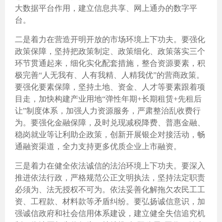
大数据平台作用，建立信息共享、网上通办的数字平
台。
二是着力在营造开明开放的市场环境上下功夫。要强化
政策保障，坚持把政策制定、政策细化、政策落实三个
环节贯通起来，细化实化配套措施，整合资源要素，积
极完善“人无我有、人有我精、人精我优”的营商政策。
要强化要素保障，坚持土地、资金、人才等要素跟着项
目走，加快构建产业用地“弹性年期+长期租赁+先租后
让”制度体系，加强人力资源服务，严肃整治乱收费行
为。要强化金融保障，及时兑现减税降费、普惠金融、
稳岗就业等让利助企政策，创新开展银企对接活动，畅
通融资渠道，全力支持更多优质企业上市融资。
三是着力在健全依法诚信的法治环境上下功夫。要深入
推进依法行政，严格规范公正文明执法，坚持法定职责
必须为、法无授权不可为。依法妥善化解拖欠农民工工
资、工程款、材料款等矛盾纠纷。要弘扬诚信意识，加
强诚信政府和社会信用体系建设，建立健全失信追究机