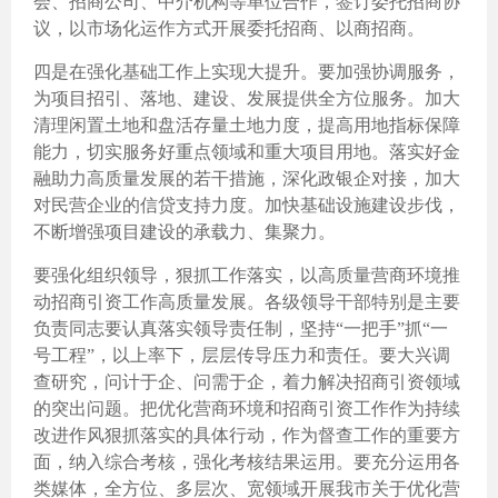
会、招商公司、中介机构等单位合作，签订委托招商协
议，以市场化运作方式开展委托招商、以商招商。
四是在强化基础工作上实现大提升。要加强协调服务，
为项目招引、落地、建设、发展提供全方位服务。加大
清理闲置土地和盘活存量土地力度，提高用地指标保障
能力，切实服务好重点领域和重大项目用地。落实好金
融助力高质量发展的若干措施，深化政银企对接，加大
对民营企业的信贷支持力度。加快基础设施建设步伐，
不断增强项目建设的承载力、集聚力。
要强化组织领导，狠抓工作落实，以高质量营商环境推
动招商引资工作高质量发展。各级领导干部特别是主要
负责同志要认真落实领导责任制，坚持“一把手”抓“一
号工程”，以上率下，层层传导压力和责任。要大兴调
查研究，问计于企、问需于企，着力解决招商引资领域
的突出问题。把优化营商环境和招商引资工作作为持续
改进作风狠抓落实的具体行动，作为督查工作的重要方
面，纳入综合考核，强化考核结果运用。要充分运用各
类媒体，全方位、多层次、宽领域开展我市关于优化营