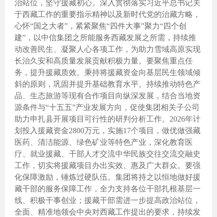
治站位，坚守援藏初心。深入贯彻落实习近平总书记关
于西藏工作的重要指示精神以及新时代党的治藏方略，
心怀“国之大者”，紧紧聚焦“四件大事”聚力“四个创
建”，以中信集团之所能服务西藏发展之所需，持续推
动改善民生、凝聚人心各项工作，为助力雪域高原实现
长治久安和高质量发展贡献积极力量。要聚焦重点任
务，提升援藏质效。秉持将援藏资金向基层民生领域倾
斜的原则，巩固并提升基础教育水平。持续推动特色产
品、生态旅游等现有合作项目向纵深发展，结合当地资
源条件与“十五五”产业发展方向，促使集团相关子公司
助力申扎县开展项目可行性的研判分析工作。2026年计
划投入援藏资金2800万元，实施17个项目，做优做强藏
医药、清洁能源、绿色矿业等特色产业，深化教育医
疗、就业援藏、干部人才交流中华民族交往交流交融史
工作，切实将援藏项目办出实效、惠及广大群众。要强
化保障激励，锤炼过硬队伍。集团将持之以恒地做好援
藏干部的服务保障工作，全力支持各位干部扎根基层一
线、积极干事创业；援藏干部需进一步提高政治站位，
全面、精准地领会中央对西藏工作提出的要求，持续发