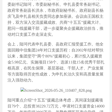
委副书记陆珂，市委副秘书长、申扎县委常务副书记、
政府常务副县长洪永，市政府副秘书长、政府副县长杨
庆飞及申扎县相关负责同志参加座谈。会议由王国权主
持，双方深入交流援藏成效、共商“十五五”援藏大计、
慰问一线援藏干部，进一步凝聚央企援藏政治担当，推
动对口支援工作走深走实。
会上，陆珂代表申扎县委、县政府汇报受援工作。他全
面回顾中信集团24年对口支援历程：自2002年结对帮扶
以来，集团坚守“两个80%”援藏初心，累计投入援藏资
金5.98亿元、实施项目158个、选派11批15名优秀干部扎
根高原，在民生保障、基层基础、干部人才、产业发展
等方面取得历史性成效，为申扎长治久安和高质量发展
注入强劲动力。
陆珂重点介绍“十五五”援藏总体考虑，其间谋划援藏项
目79个、总投资38229.72万元，申请对口支援资金14000