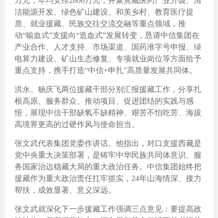
万元，年均安排2800万元，并聚焦藏医药产业升级、清
洁能源开发、绿色矿山建设、和美乡村、教育医疗提
质、就业援藏、民族交往交流交融等重点领域，推
动“输血式”支援向“造血式”发展转变，恳请中信集团在
产业合作、人才支持、市场渠道、国药准字号申报、绿
电算力建设、矿山生态修复、专项就业岗位等方面给予
重点支持，携手打造“中信+申扎”高质量发展共同体。
洪永、杨庆飞两位援藏干部分别汇报援藏工作，分享扎
根高原、服务群众、推动项目、促进团结的实践与感
悟，展现中信干部缺氧不缺精神、艰苦不怕吃苦、海拔
高境界更高的过硬作风与使命担当。
张文武代表集团党委作讲话。他指出，对口支援西藏是
党中央重大决策部署，是铸牢中华民族共同体意识、服
务国家治边稳藏大局的重大政治任务。中信集团始终把
援藏作为重大政治责任扛牢抓实，24年山海情深、接力
帮扶，成效显著、意义深远。
张文武就深化下一步援藏工作强调三点意见：要提高政